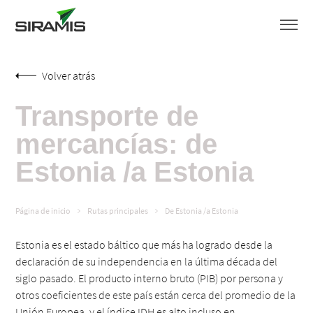
Volver atrás
Transporte de
mercancías: de
Estonia /a Estonia
Página de inicio
Rutas principales
De Estonia /a Estonia
Estonia es el estado báltico que más ha logrado desde la
declaración de su independencia en la última década del
siglo pasado. El producto interno bruto (PIB) por persona y
otros coeficientes de este país están cerca del promedio de la
Unión Europea, y el índice IDH es alto incluso en