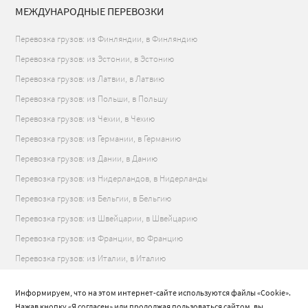
МЕЖДУНАРОДНЫЕ ПЕРЕВОЗКИ
Перевозка грузов: из Финляндии, в Финляндию
Перевозка грузов: из Эстонии, в Эстонию
Перевозка грузов: из Латвии, в Латвию
Перевозка грузов: из Польши, в Польшу
Перевозка грузов: из Чехии, в Чехию
Перевозка грузов: из Германии, в Германию
Перевозка грузов: из Дании, в Данию
Перевозка грузов: из Нидерландов, в Нидерланды
Перевозка грузов: из Бельгии, в Бельгию
Перевозка грузов: из Швейцарии, в Швейцарию
Перевозка грузов: из Франции, во Францию
Перевозка грузов: из Италии, в Италию
Перевозка грузов: из Испании, в Испанию
Информируем, что на этом интернет-сайте используются файлы «Cookie».
Перевозка грузов: из Португалии, в Португалию
Нажав кнопку «Я согласен» или продолжая пользоваться сайтом, вы