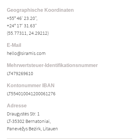
Geographische Koordinaten
+55° 46' 23.20",
+24° 17' 31.63"
(55.77311, 24.29212)
E-Mail
hello@siramis.com
Mehrwertsteuer-Identifikationsnummer
LT479269610
Kontonummer IBAN
LT554010041200061276
Adresse
Draugystės Str. 1
LT-35302 Bernatoniai,
Panevėžys Bezirk, Litauen