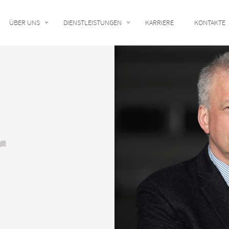
ÜBER UNS
DIENSTLEISTUNGEN
KARRIERE
KONTAKTE
 Unternehmen
Lagerhaltung
rt
mensdokumente
3PL LOGISTIK
g
Transport gefährlicher Güter (ADR)
r
derung
tützung
Komplettladungstransport (FTL)
itauen
Teilladungslieferung
 Verbringung
Frachtversicherung
e
Transport mit Schwerlastfahrzeugen