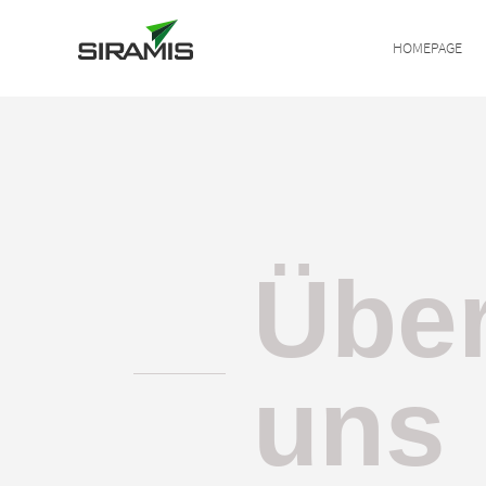
HOMEPAGE
Spedition
Über das
Express-Frachttranspo
Unterneh
Kleingüterbeförderun
Autopark
Übe
Übergroße Güterbeför
EU-Unters
Güterbeförderung in L
uns
Grenzüberschreitende
Inländische Transport