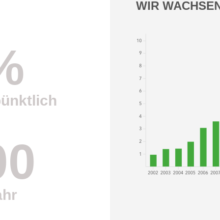
WIR WACHSEN 
%
ünktlich
00
ahr