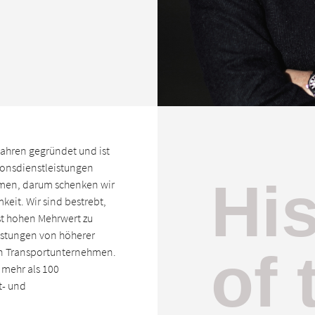
Jahren gegründet und ist
ionsdienstleistungen
His
hmen, darum schenken wir
eit. Wir sind bestrebt,
st hohen Mehrwert zu
istungen von höherer
of 
ren Transportunternehmen.
 mehr als 100
t- und