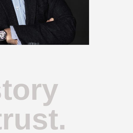
tory
trust.