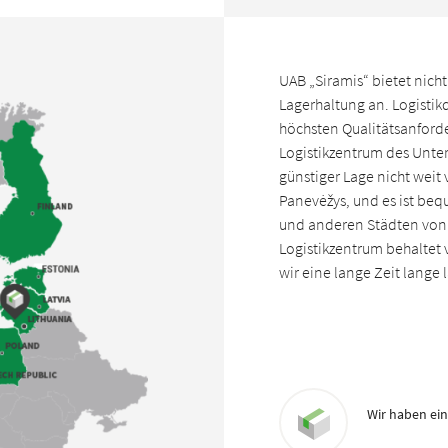
UAB „Siramis“ bietet nich
Lagerhaltung an. Logisti
höchsten Qualitätsanford
Logistikzentrum des Unter
günstiger Lage nicht wei
Panevėžys, und es ist beq
und anderen Städten von 
Logistikzentrum behaltet 
wir eine lange Zeit lange
Wir haben ein